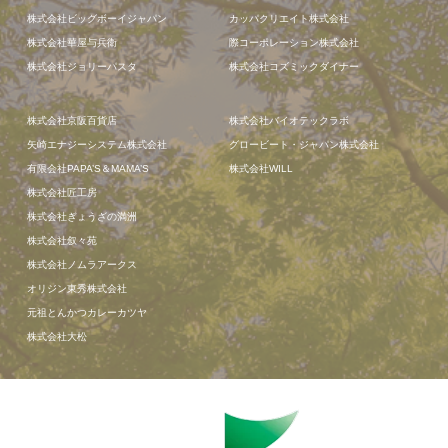
株式会社ビッグボーイジャパン
カッパクリエイト株式会社
株式会社華屋与兵衛
際コーポレーション株式会社
株式会社ジョリーパスタ
株式会社コズミックダイナー
株式会社京阪百貨店
株式会社バイオテックラボ
矢崎エナジーシステム株式会社
グロービート・ジャパン株式会社
有限会社PAPA’S＆MAMA’S
株式会社WILL
株式会社匠工房
株式会社ぎょうざの満洲
株式会社叙々苑
株式会社ノムラアークス
オリジン東秀株式会社
元祖とんかつカレーカツヤ
株式会社大松