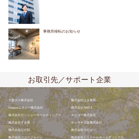
事務所移転のお知らせ
お取引先／サポート企業
大阪ガス株式会社
株式会社はま寿司
Daigasエネジー株式会社
株式会社TAG-1
株式会社ゼンショーホールディングス
タニコー株式会社
株式会社すき家
ホシザキ京阪株式会社
株式会社なか卯
株式会社マルゼン
株式会社ココスジャパン
株式会社トリドールホールディングス